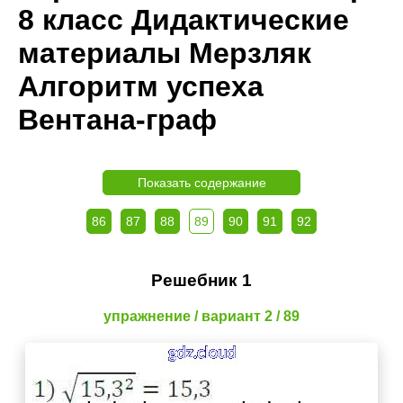
8 класс Дидактические
материалы Мерзляк
Алгоритм успеха
Вентана-граф
Показать содержание
86
87
88
89
90
91
92
Решебник 1
упражнение / вариант 2 / 89