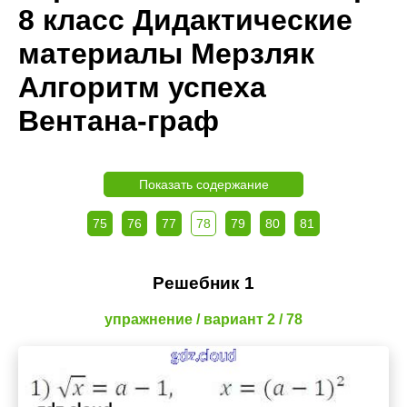
8 класс Дидактические
материалы Мерзляк
Алгоритм успеха
Вентана-граф
Показать содержание
75
76
77
78
79
80
81
Решебник 1
упражнение / вариант 2 / 78