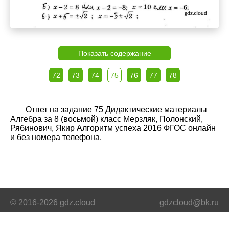
Показать содержание
72
73
74
75
76
77
78
Ответ на задание 75 Дидактические материалы
Алгебра за 8 (восьмой) класс Мерзляк, Полонский,
Рябинович, Якир Алгоритм успеха 2016 ФГОС онлайн
и без номера телефона.
© 2016-2026 gdz.cloud
gdzcloud@bk.ru