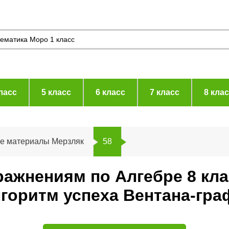
ласс
5 класс
6 класс
7 класс
8 кла
ие материалы Мерзляк
58
ражнениям по Алгебре 8 кл
горитм успеха Вентана-гра