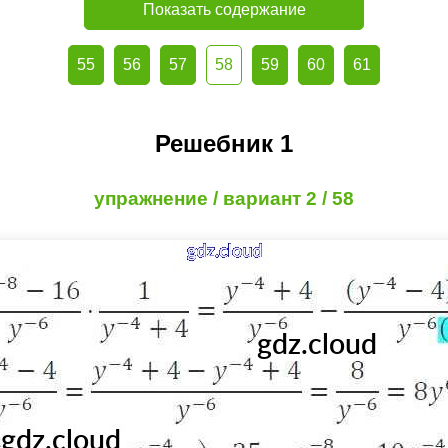
Показать содержание
55
56
57
58
59
60
61
Решебник 1
упражнение / вариант 2 / 58