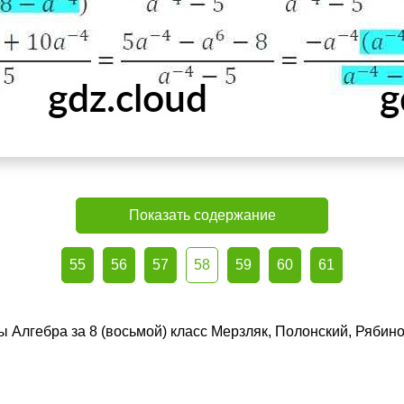
Показать содержание
55
56
57
58
59
60
61
ы Алгебра за 8 (восьмой) класс Мерзляк, Полонский, Рябин