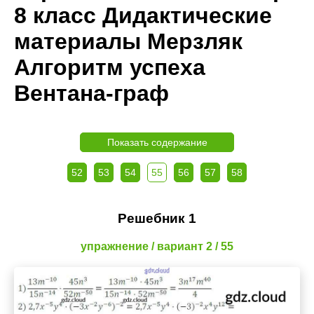
8 класс Дидактические
материалы Мерзляк
Алгоритм успеха
Вентана-граф
Показать содержание
52
53
54
55
56
57
58
Решебник 1
упражнение / вариант 2 / 55