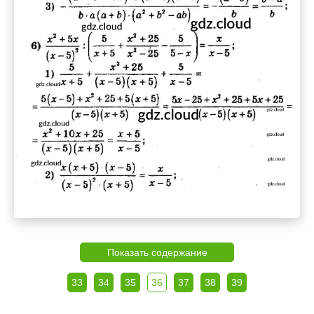
Показать содержание
33
34
35
36
37
38
39