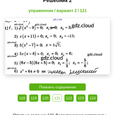
Решебник 2
упражнение / вариант 2 / 121
Показать содержание
118
119
120
121
122
123
124