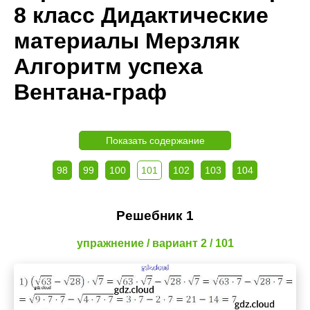
8 класс Дидактические
материалы Мерзляк
Алгоритм успеха
Вентана-граф
Показать содержание
98
99
100
101
102
103
104
Решебник 1
упражнение / вариант 2 / 101