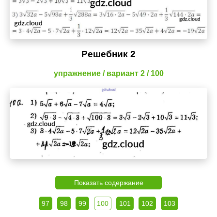
Решебник 2
упражнение / вариант 2 / 100
Показать содержание
97
98
99
100
101
102
103