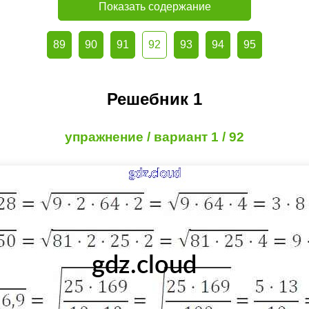
Показать содержание
89
90
91
92
93
94
95
Решебник 1
упражнение / вариант 1 / 92