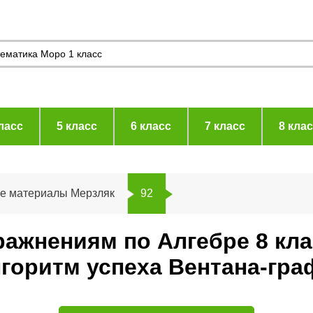
ласс
5 класс
6 класс
7 класс
8 кла
ие материалы Мерзляк
92
ражнениям по Алгебре 8 кл
горитм успеха Вентана-гра