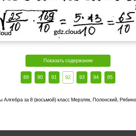
Показать содержание
89
90
91
92
93
94
95
ы Алгебра за 8 (восьмой) класс Мерзляк, Полонский, Рябин