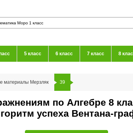
ласс
5 класс
6 класс
7 класс
8 кла
ие материалы Мерзляк
39
ражнениям по Алгебре 8 кл
горитм успеха Вентана-гра