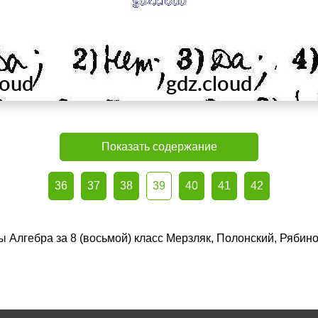
Показать содержание
36
37
38
39
40
41
42
ы Алгебра за 8 (восьмой) класс Мерзляк, Полонский, Рябин