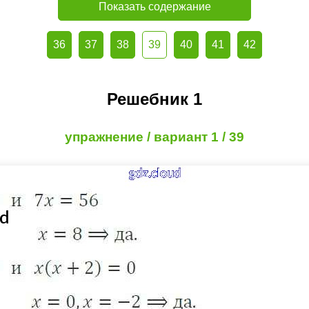
Показать содержание
36
37
38
39
40
41
42
Решебник 1
упражнение / вариант 1 / 39