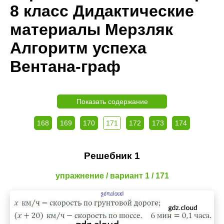
8 класс Дидактические
материалы Мерзляк
Алгоритм успеха
Вентана-граф
Показать содержание
168
169
170
171
172
173
174
Решебник 1
упражнение / вариант 1 / 171