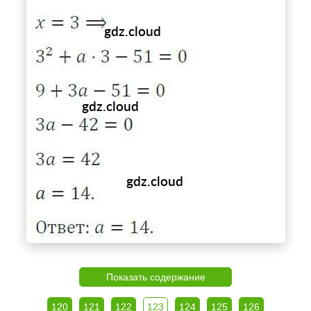
Показать содержание
120
121
122
123
124
125
126