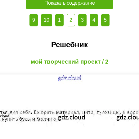
Показать содержание
9
10
1
2
3
4
5
Решебник
мой творческий проект / 2