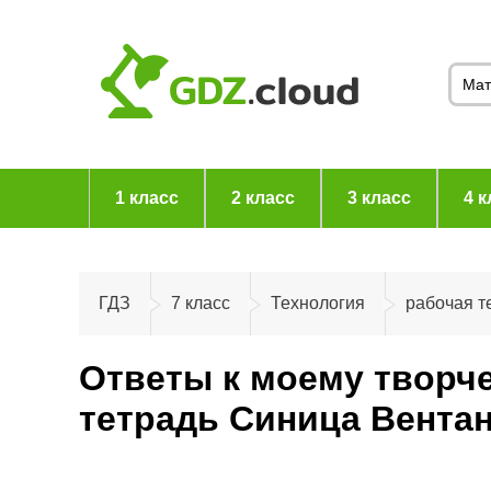
1 класс
2 класс
3 класс
4 к
ГДЗ
7 класс
Технология
рабочая т
Ответы к моему творче
тетрадь Синица Вента