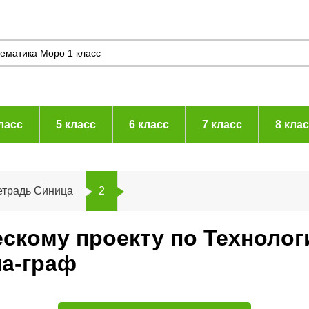
ласс
5 класс
6 класс
7 класс
8 кла
етрадь Синица
2
скому проекту по Технолог
на-граф