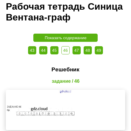
Рабочая тетрадь Синица
Вентана-граф
Показать содержание
43
44
45
46
47
48
49
Решебник
задание / 46