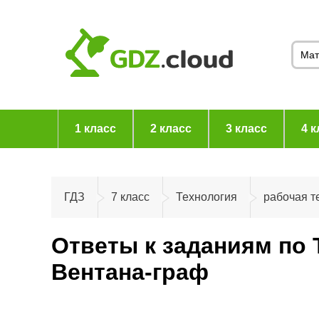
1 класс
2 класс
3 класс
4 к
ГДЗ
7 класс
Технология
рабочая т
Ответы к заданиям по 
Вентана-граф