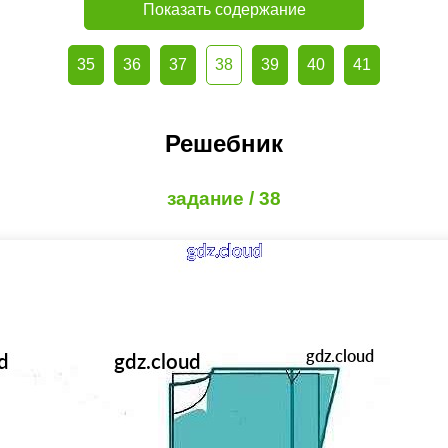
Показать содержание
35
36
37
38
39
40
41
Решебник
задание / 38