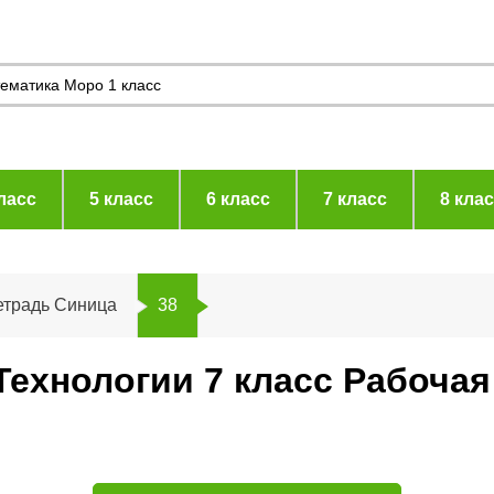
ласс
5 класс
6 класс
7 класс
8 кла
етрадь Синица
38
Технологии 7 класс Рабоча