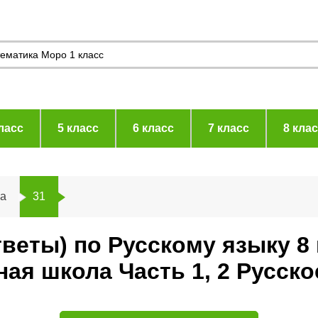
ласс
5 класс
6 класс
7 класс
8 кла
а
31
тветы) по Русскому языку 8
я школа Часть 1, 2 Русско