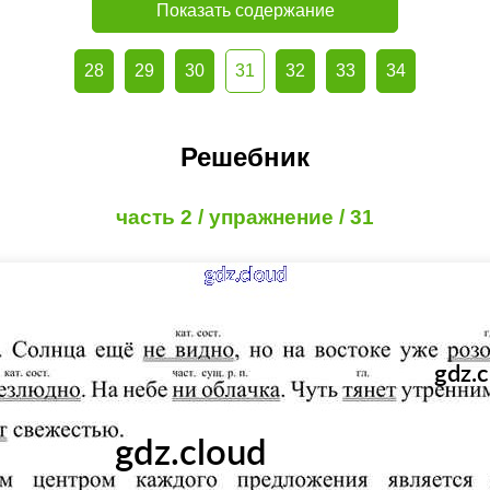
Показать содержание
28
29
30
31
32
33
34
Решебник
часть 2 / упражнение / 31