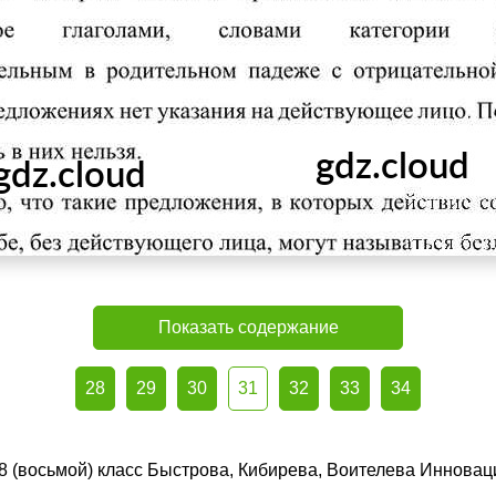
Показать содержание
28
29
30
31
32
33
34
 8 (восьмой) класс Быстрова, Кибирева, Воителева Инновац