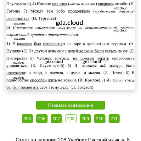
Показать содержание
205
206
207
208
209
210
211
Ответ на задание 208 Учебник Русский язык за 8