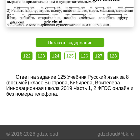
Показать содержание
122
123
124
125
126
127
128
Ответ на задание 125 Учебник Русский язык за 8
(восьмой) класс Быстрова, Кибирева, Воителева
Инновационная школа 2019 Часть 1, 2 ФГОС онлайн и
без номера телефона.
© 2016-2026 gdz.cloud
gdzcloud@bk.ru