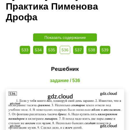
Практика Пименова
Дрофа
Показать содержание
533
534
535
536
537
538
539
Решебник
задание / 536