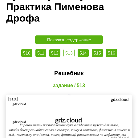
Практика Пименова
Дрофа
Показать содержание
510
511
512
513
514
515
516
Решебник
задание / 513