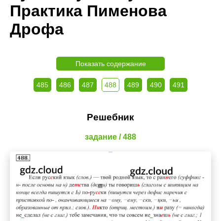
Практика Пименова
Дрофа
Показать содержание
485
486
487
488
489
490
491
Решебник
задание / 488