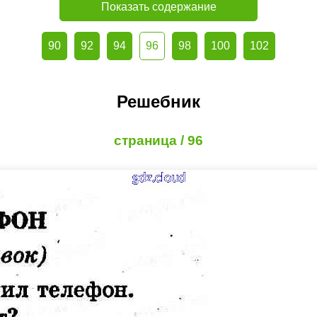
Показать содержание
90
92
94
96
98
100
102
Решебник
страница / 96