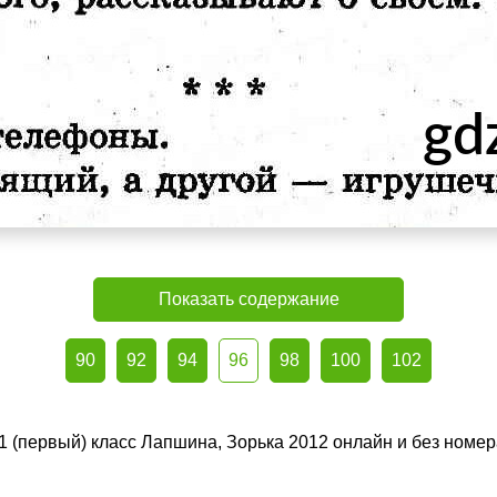
Показать содержание
90
92
94
96
98
100
102
 1 (первый) класс Лапшина, Зорька 2012 онлайн и без номе