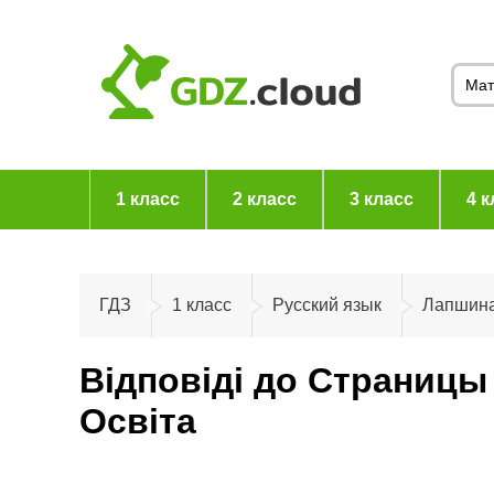
1 класс
2 класс
3 класс
4 к
ГДЗ
1 класс
Русский язык
Лапшин
Відповіді до Страницы
Освiта