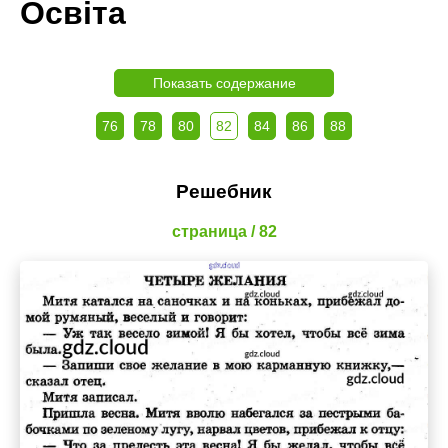
Освiта
Показать содержание
76
78
80
82
84
86
88
Решебник
страница / 82