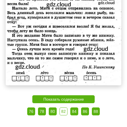
Показать содержание
76
78
80
82
84
86
88