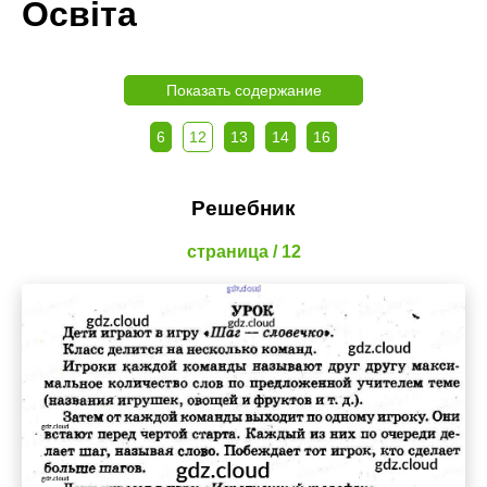
Освiта
Показать содержание
6
12
13
14
16
Решебник
страница / 12