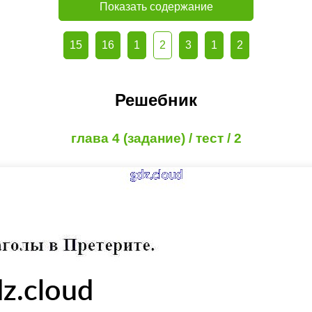
Показать содержание
15
16
1
2
3
1
2
Решебник
глава 4 (задание) / тест / 2