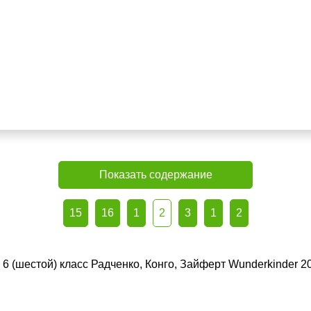
Показать содержание
15
16
1
2
3
1
2
 6 (шестой) класс Радченко, Конго, Зайферт Wunderkinder 