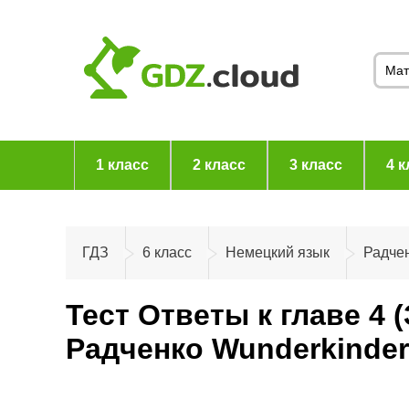
1 класс
2 класс
3 класс
4 к
ГДЗ
6 класс
Немецкий язык
Радчен
Тест Ответы к главе 4 
Радченко Wunderkinde