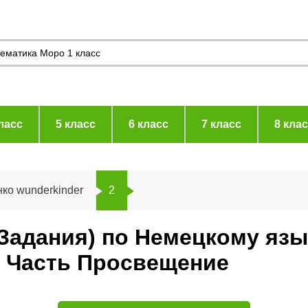
ласс
5 класс
6 класс
7 класс
8 кла
ко wunderkinder
2
(Задания) по Немецкому язы
r Часть Просвещение