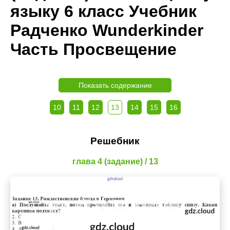
языку 6 класс Учебник
Радченко Wunderkinder
Часть Просвещение
Показать содержание
10
11
12
13
14
15
16
Решебник
глава 4 (задание) / 13