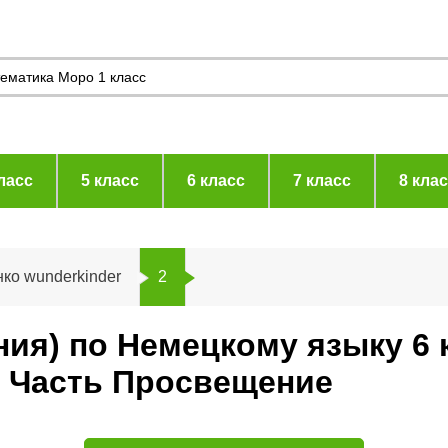
ласс
5 класс
6 класс
7 класс
8 кла
ко wunderkinder
2
ания) по Немецкому языку 6 
r Часть Просвещение