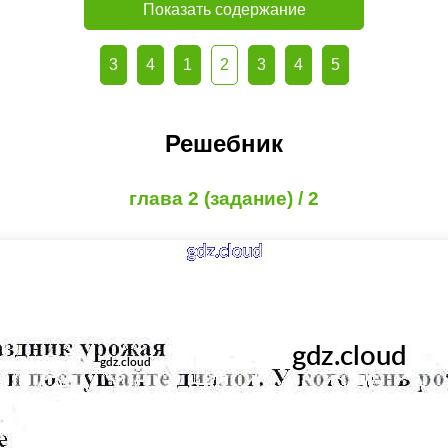
Показать содержание
3
4
1
2
3
4
5
Решебник
глава 2 (задание) / 2