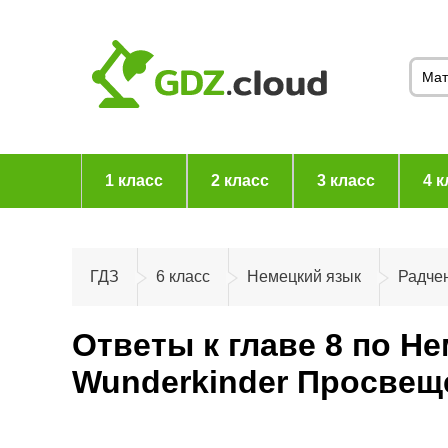
1 класс
2 класс
3 класс
4 к
ГДЗ
6 класс
Немецкий язык
Радчен
Ответы к главе 8 по Н
Wunderkinder Просвещ