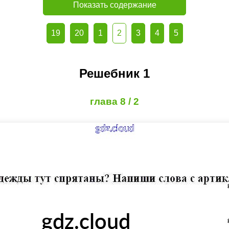
Показать содержание
19
20
1
2
3
4
5
Решебник 1
глава 8 / 2