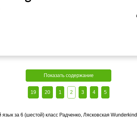
Показать содержание
19
20
1
2
3
4
5
 язык за 6 (шестой) класс Радченко, Лясковская Wunderkin