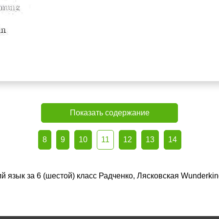
Показать содержание
8
9
10
11
12
13
14
й язык за 6 (шестой) класс Радченко, Лясковская Wunderki