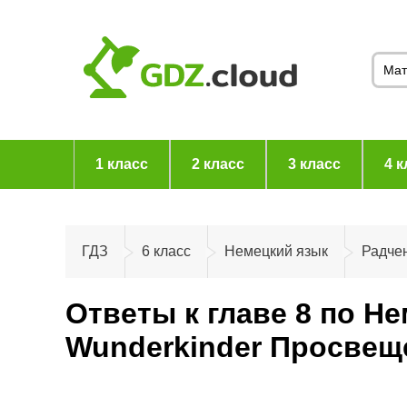
1 класс
2 класс
3 класс
4 к
ГДЗ
6 класс
Немецкий язык
Радчен
Ответы к главе 8 по Н
Wunderkinder Просвещ