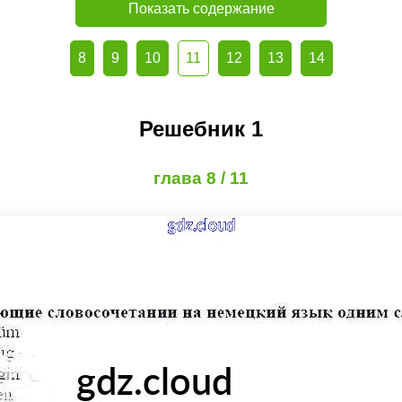
Показать содержание
8
9
10
11
12
13
14
Решебник 1
глава 8 / 11