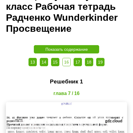
класс Рабочая тетрадь
Радченко Wunderkinder
Просвещение
Показать содержание
13
14
15
16
17
18
19
Решебник 1
глава 7 / 16