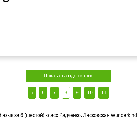
Показать содержание
5
6
7
8
9
10
11
 язык за 6 (шестой) класс Радченко, Лясковская Wunderkin