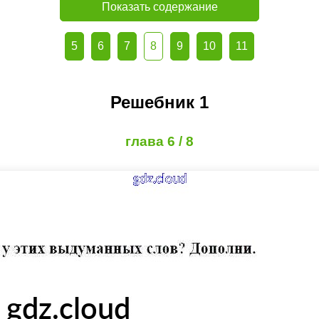
Показать содержание
5
6
7
8
9
10
11
Решебник 1
глава 6 / 8