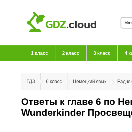
1 класс
2 класс
3 класс
4 к
ГДЗ
6 класс
Немецкий язык
Радчен
Ответы к главе 6 по Н
Wunderkinder Просвещ