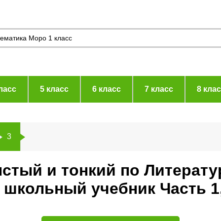
ласс
5 класс
6 класс
7 класс
8 кла
3
стый и тонкий по Литератур
 школьный учебник Часть 1