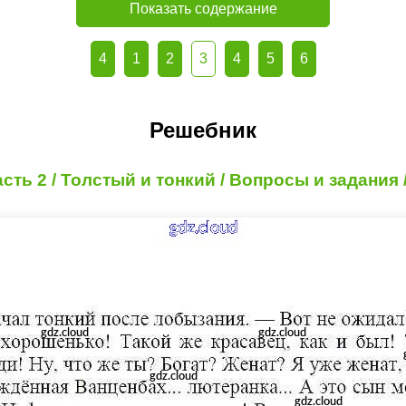
Показать содержание
4
1
2
3
4
5
6
Решебник
асть 2 / Толстый и тонкий / Вопросы и задания /