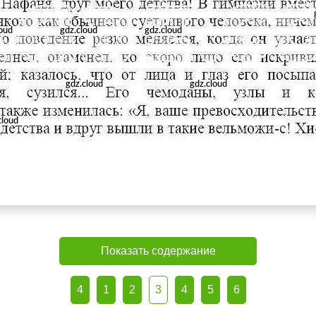
Показать содержание
4
1
2
3
4
5
6