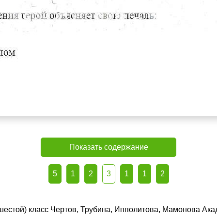
Показать содержание
5
1
2
3
1
1
2
(шестой) класс Чертов, Трубина, Ипполитова, Мамонова Ака