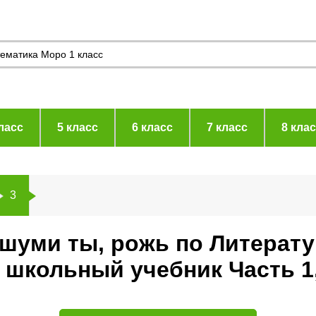
ласс
5 класс
6 класс
7 класс
8 кла
3
шуми ты, рожь по Литерату
 школьный учебник Часть 1