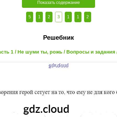
Показать содержание
5
1
2
3
1
1
2
Решебник
асть 1 / Не шуми ты, рожь / Вопросы и задания /