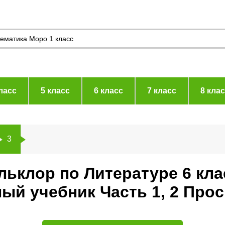
ласс
5 класс
6 класс
7 класс
8 кла
3
ьклор по Литературе 6 кла
ый учебник Часть 1, 2 Про