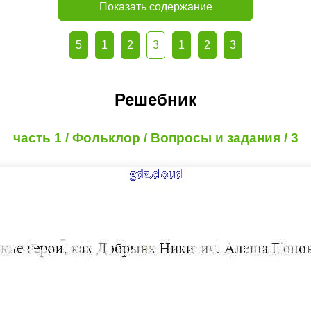
Показать содержание
5
1
2
3
1
2
3
Решебник
часть 1 / Фольклор / Вопросы и задания / 3