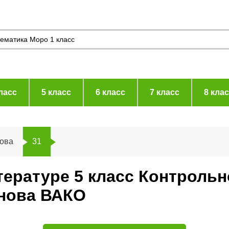
ласс
5 класс
6 класс
7 класс
8 кла
нова
31
тературе 5 класс Контроль
нова ВАКО