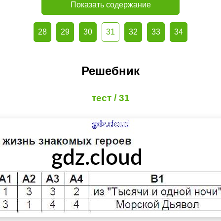
Показать содержание
28
29
30
31
32
33
34
Решебник
тест / 31