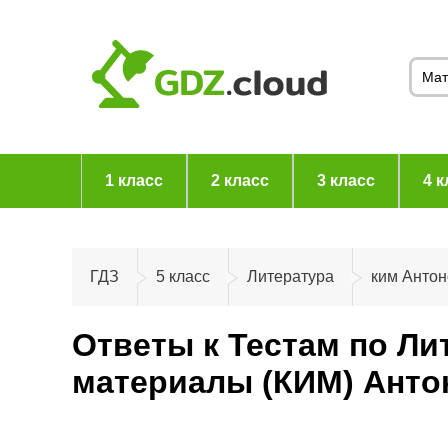
1 класс
2 класс
3 класс
4 к
ГДЗ
5 класс
Литература
ким Анто
Ответы к Тестам по Ли
материалы (КИМ) Анто