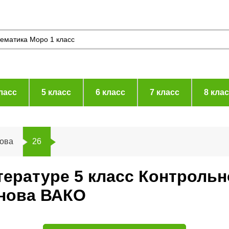
ласс
5 класс
6 класс
7 класс
8 кла
нова
26
тературе 5 класс Контроль
нова ВАКО