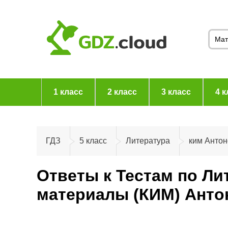
1 класс
2 класс
3 класс
4 к
ГДЗ
5 класс
Литература
ким Анто
Ответы к Тестам по Ли
материалы (КИМ) Анто