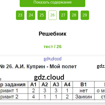
Показать содержание
23
24
25
26
27
28
29
Решебник
тест / 26