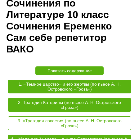
Сочинения по
Литературе 10 класс
Сочинения Еременко
Сам себе репетитор
ВАКО
Показать содержание
1. «Темное царство» и его жертвы (по пьесе А. Н.
Островского «Гроза»)
2. Трагедия Катерины (по пьесе А. Н. Островского
«Гроза»)
3. «Трагедия совести» (по пьесе А. Н. Островского
«Гроза»)
4. «Маленький человек» в мире Островского (по пьесе А.