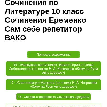
Сочинения по
Литературе 10 класс
Сочинения Еременко
Сам себе репетитор
ВАКО
Показать содержание
16. «Народные заступники»: Ермил Гирин и Гриша
Добросклонов (по поэме Н. А. Некрасова «Кому на Руси
жить хорошо»)
17. «Счастливица» Матрена (по поэме Н. А. Некрасова
«Кому на Руси жить хорошо»)
18. Сатира в творчестве Салтыкова Щедрина
19. Сказки Салтыкова Щедрина: сюжетные линии и