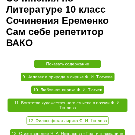
Литературе 10 класс
Сочинения Еременко
Сам себе репетитор
ВАКО
Показать содержание
9. Человек и природа в лирике Ф. И. Тютчева
10. Любовная лирика Ф. И. Тютчев
11. Богатство художественного смысла в поэзии Ф. И.
Тютчева
12. Философская лирика Ф. И. Тютчева
13. Стихотворение Н. А. Некрасова «Поэт и гражданин»