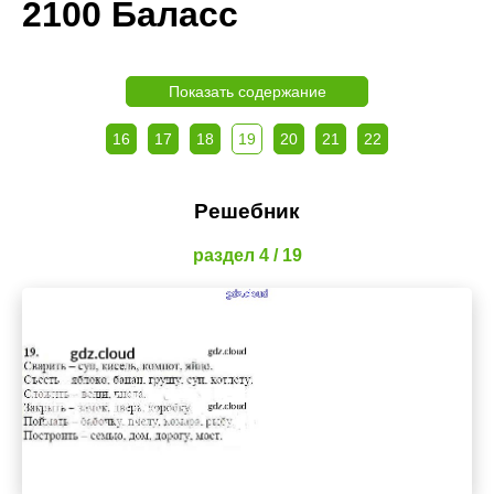
2100 Баласс
Показать содержание
16
17
18
19
20
21
22
Решебник
раздел 4 / 19