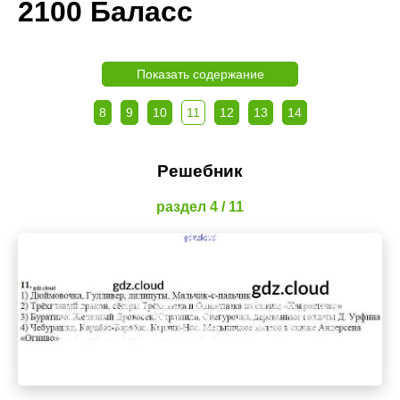
2100 Баласс
Показать содержание
8
9
10
11
12
13
14
Решебник
раздел 4 / 11