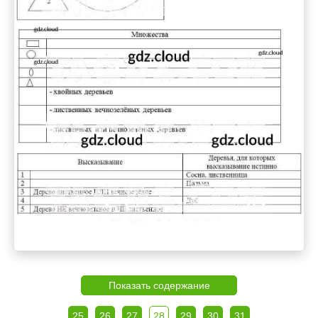
Показать содержание
25
26
27
28
29
30
31