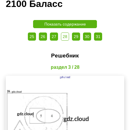
2100 Баласс
Показать содержание
25
26
27
28
29
30
31
Решебник
раздел 3 / 28