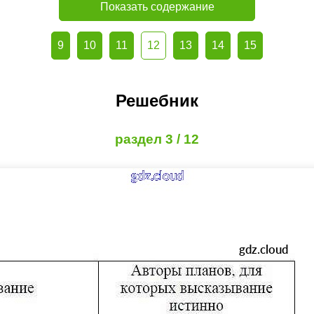
Показать содержание
9
10
11
12
13
14
15
Решебник
раздел 3 / 12