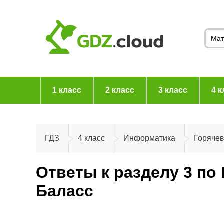
1 класс
2 класс
3 класс
4 к
ГДЗ
4 класс
Информатика
Горяче
Ответы к разделу 3 по
Баласс