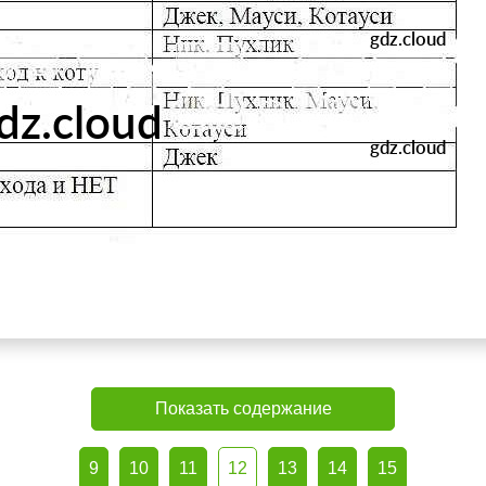
Показать содержание
9
10
11
12
13
14
15