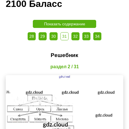
2100 Баласс
Показать содержание
28
29
30
31
32
33
34
Решебник
раздел 2 / 31