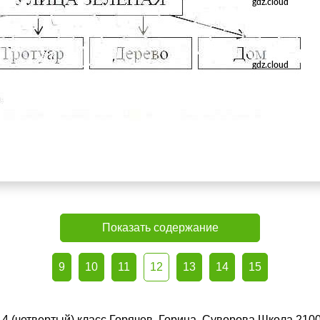
Показать содержание
9
10
11
12
13
14
15
4 (четвертый) класс Горячев, Горина, Суворова Школа 210