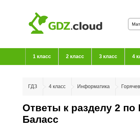
1 класс
2 класс
3 класс
4 к
ГДЗ
4 класс
Информатика
Горяче
Ответы к разделу 2 по
Баласс