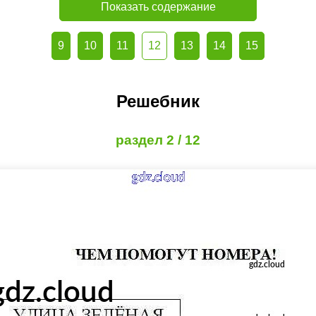
Показать содержание
9
10
11
12
13
14
15
Решебник
раздел 2 / 12