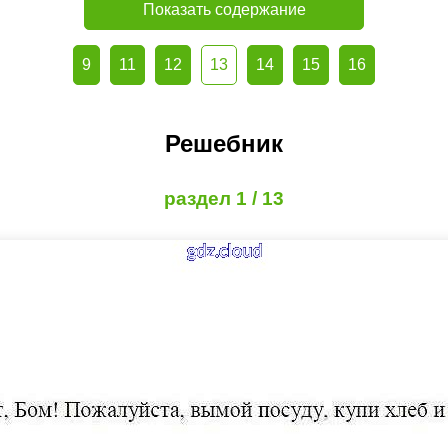
Показать содержание
9
11
12
13
14
15
16
Решебник
раздел 1 / 13