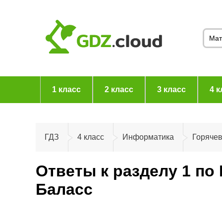
1 класс
2 класс
3 класс
4 к
ГДЗ
4 класс
Информатика
Горяче
Ответы к разделу 1 по
Баласс