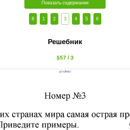
Показать содержание
8
1
2
3
4
5
6
Решебник
§57 / 3