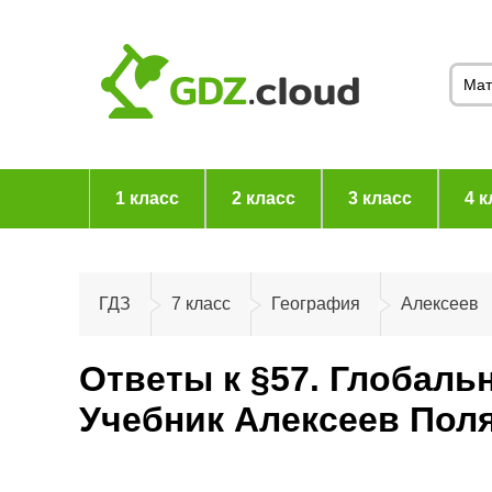
1 класс
2 класс
3 класс
4 к
ГДЗ
7 класс
География
Алексеев
Ответы к §57. Глобаль
Учебник Алексеев Пол