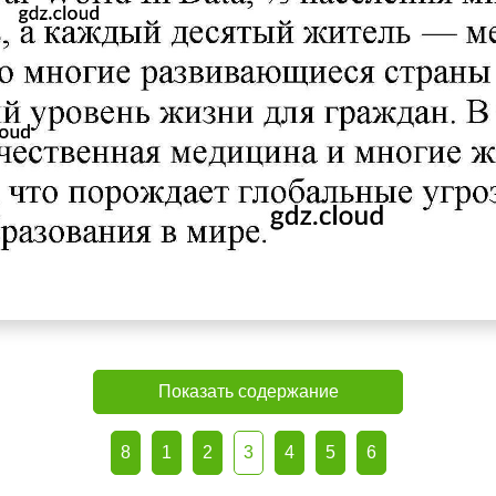
Показать содержание
8
1
2
3
4
5
6