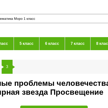
ласс
5 класс
6 класс
7 класс
8 кла
3
ные проблемы человечества
ярная звезда Просвещение