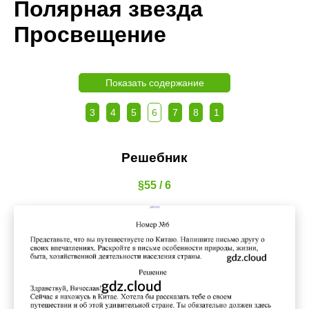
Полярная звезда
Просвещение
Показать содержание
3
4
5
6
7
8
1
Решебник
§55 / 6