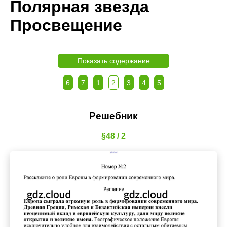
Полярная звезда
Просвещение
Показать содержание
6
7
1
2
3
4
5
Решебник
§48 / 2