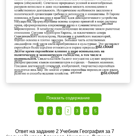
Показать содержание
6
7
1
2
3
4
5
Ответ на задание 2 Учебник География за 7